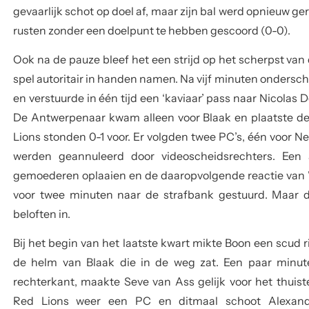
gevaarlijk schot op doel af, maar zijn bal werd opnieuw g
rusten zonder een doelpunt te hebben gescoord (0-0).
Ook na de pauze bleef het een strijd op het scherpst van
spel autoritair in handen namen. Na vijf minuten ondersc
en verstuurde in één tijd een ‘kaviaar’ pass naar Nicolas D
De Antwerpenaar kwam alleen voor Blaak en plaatste de 
Lions stonden 0-1 voor. Er volgden twee PC’s, één voor 
werden geannuleerd door videoscheidsrechters. Een
gemoederen oplaaien en de daaropvolgende reactie van 
voor twee minuten naar de strafbank gestuurd. Maar de
beloften in.
Bij het begin van het laatste kwart mikte Boon een scud 
de helm van Blaak die in de weg zat. Een paar minute
rechterkant, maakte Seve van Ass gelijk voor het thuist
Red Lions weer een PC en ditmaal schoot Alexand