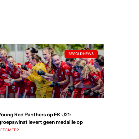
BEGOLD NEWS
Young Red Panthers op EK U21:
groepswinst levert geen medaille op
LEES MEER