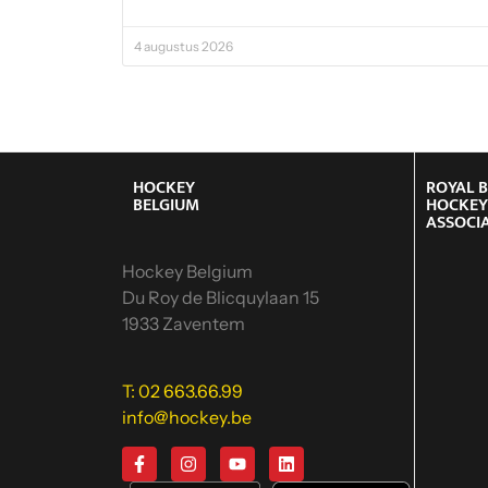
4 augustus 2026
HOCKEY
ROYAL 
BELGIUM
HOCKE
ASSOCI
Hockey Belgium
Du Roy de Blicquylaan 15
1933 Zaventem
T: 02 663.66.99
info@hockey.be