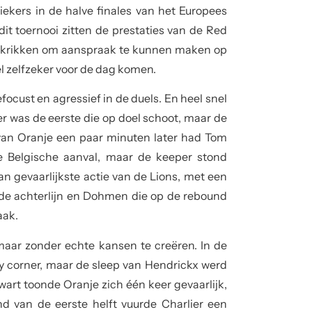
ekers in de halve finales van het Europees
t toernooi zitten de prestaties van de Red
 opkrikken om aanspraak te kunnen maken op
el zelfzeker voor de dag komen.
ocust en agressief in de duels. En heel snel
er was de eerste die op doel schoot, maar de
an Oranje een paar minuten later had Tom
e Belgische aanval, maar de keeper stond
an gevaarlijkste actie van de Lions, met een
 de achterlijn en Dohmen die op de rebound
aak.
maar zonder echte kansen te creëren. In de
y corner, maar de sleep van Hendrickx werd
wart toonde Oranje zich één keer gevaarlijk,
d van de eerste helft vuurde Charlier een