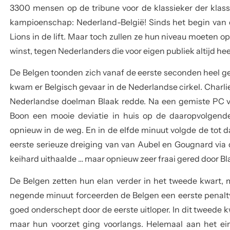
3300 mensen op de tribune voor de klassieker der klassi
kampioenschap: Nederland-België! Sinds het begin van di
Lions in de lift. Maar toch zullen ze hun niveau moeten
winst, tegen Nederlanders die voor eigen publiek altijd he
De Belgen toonden zich vanaf de eerste seconden heel gef
kwam er Belgisch gevaar in de Nederlandse cirkel. Charli
Nederlandse doelman Blaak redde. Na een gemiste PC v
Boon een mooie deviatie in huis op de daaropvolgend
opnieuw in de weg. En in de elfde minuut volgde de tot d
eerste serieuze dreiging van van Aubel en Gougnard via
keihard uithaalde … maar opnieuw zeer fraai gered door Bl
De Belgen zetten hun elan verder in het tweede kwart, 
negende minuut forceerden de Belgen een eerste penalt
goed onderschept door de eerste uitloper. In dit tweede k
maar hun voorzet ging voorlangs. Helemaal aan het ein