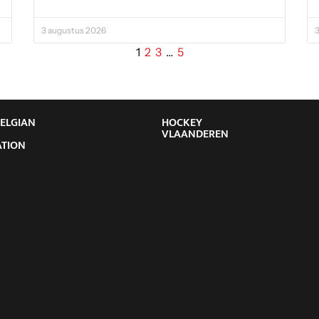
3 augustus 2026
3
1
2
3
…
5
BELGIAN
HOCKEY
Y
VLAANDEREN
ATION