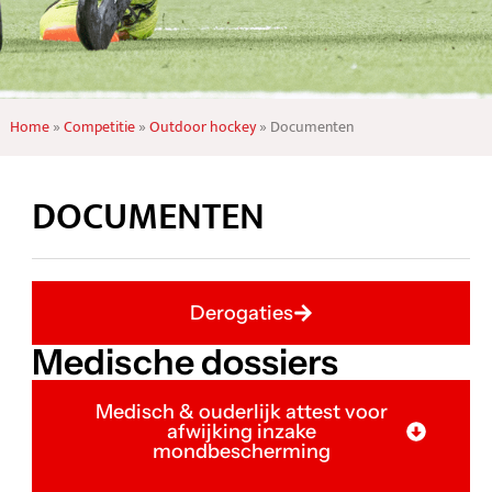
Home
»
Competitie
»
Outdoor hockey
»
Documenten
DOCUMENTEN
Derogaties
Medische dossiers
Medisch & ouderlijk attest voor
afwijking inzake
mondbescherming