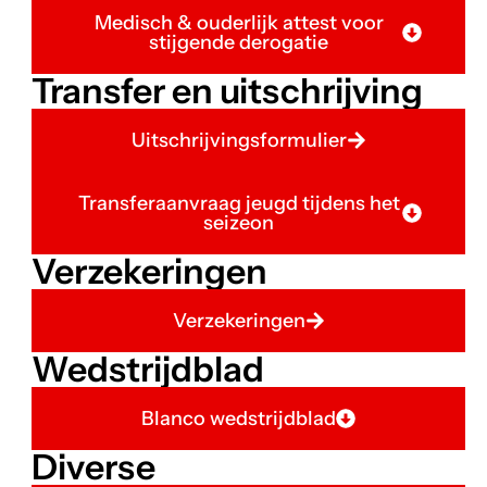
Medisch & ouderlijk attest voor
stijgende derogatie
Transfer en uitschrijving
Uitschrijvingsformulier
Transferaanvraag jeugd tijdens het
seizeon
Verzekeringen
Verzekeringen
Wedstrijdblad
Blanco wedstrijdblad
Diverse