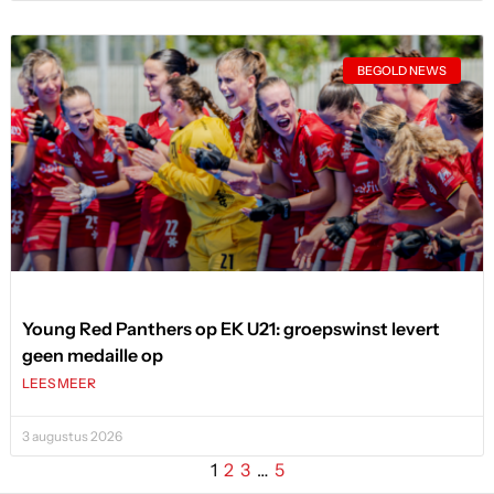
BEGOLD NEWS
Young Red Panthers op EK U21: groepswinst levert
geen medaille op
LEES MEER
3 augustus 2026
1
2
3
…
5