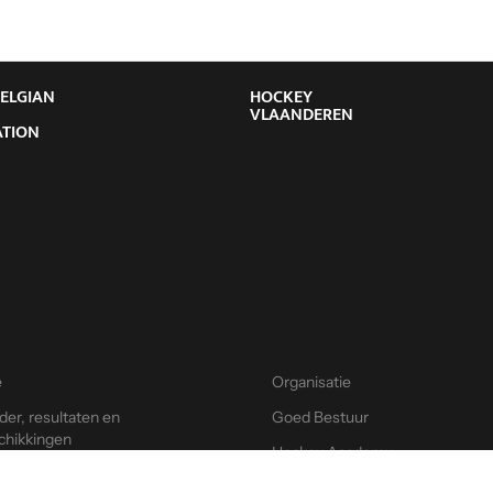
BELGIAN
HOCKEY
Y
VLAANDEREN
ATION
e
Organisatie
der, resultaten en
Goed Bestuur
chikkingen
Hockey Academy
eyApp
Contact