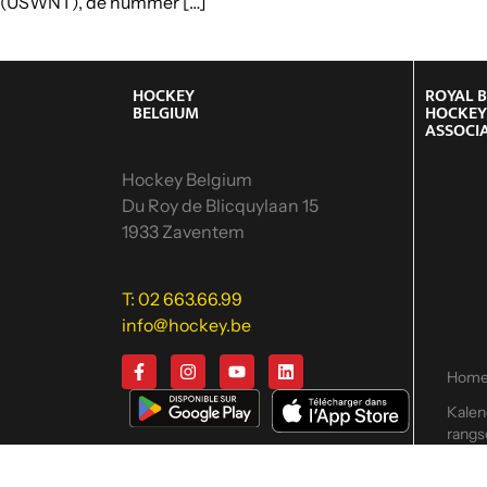
(USWNT), de nummer […]
HOCKEY
ROYAL 
BELGIUM
HOCKE
ASSOCI
Hockey Belgium
Du Roy de Blicquylaan 15
1933 Zaventem
T: 02 663.66.99
info@hockey.be
Hom
Kalen
rangs
Hock