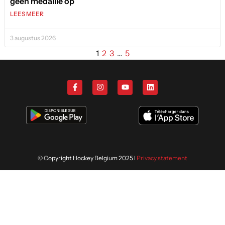
geen medaille op
LEES MEER
3 augustus 2026
1
2
3
…
5
© Copyright Hockey Belgium 2025 I
Privacy statement