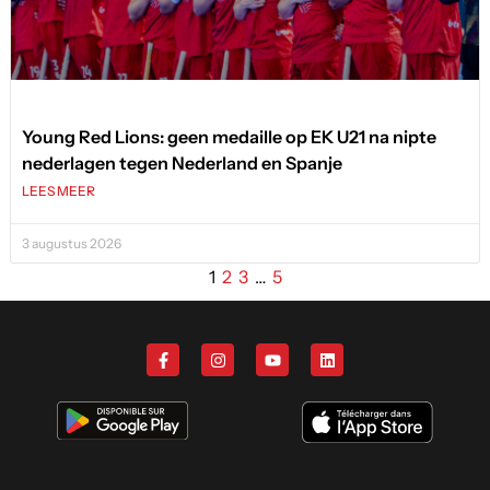
Young Red Lions: geen medaille op EK U21 na nipte
nederlagen tegen Nederland en Spanje
LEES MEER
3 augustus 2026
1
2
3
…
5