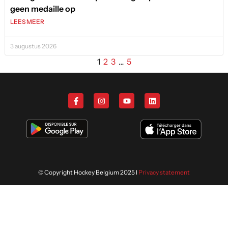
geen medaille op
LEES MEER
3 augustus 2026
1
2
3
…
5
© Copyright Hockey Belgium 2025 I
Privacy statement