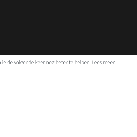
 je de volgende keer nog beter te helpen. Lees meer
e
Organisatie
der, resultaten en
Goed Bestuur
chikkingen
Hockey Academy
eyApp
Contact
 to Hockey
Jeugdsportfonds
 en Zalen
nale ploegen