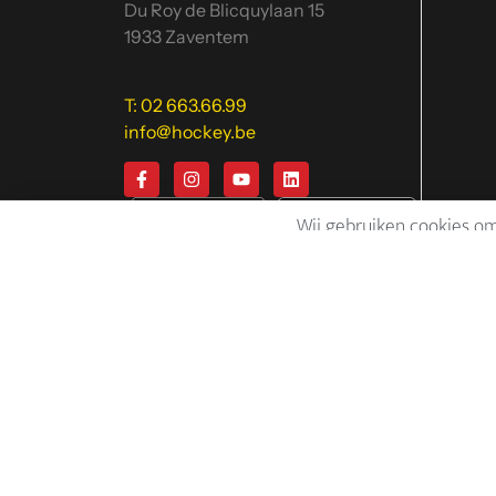
Du Roy de Blicquylaan 15
1933 Zaventem
T: 02 663.66.99
info@hockey.be
Wij gebruiken cookies om
Hom
Kalen
rangs
Hock
Start
Clubs
Natio