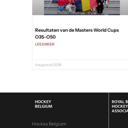
Resultaten van de Masters World Cups
O35-O50
LEES MEER
4 augustus 2026
HOCKEY
ROYAL 
BELGIUM
HOCKE
ASSOCI
Hockey Belgium