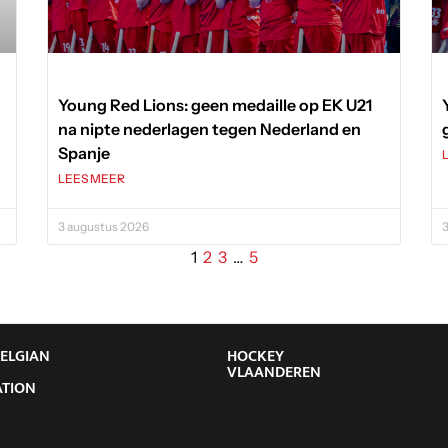
Young Red Lions: geen medaille op EK U21
na nipte nederlagen tegen Nederland en
Spanje
LEES MEER
3 augustus 2026
3
1
2
3
…
5
BELGIAN
HOCKEY
Y
VLAANDEREN
ATION