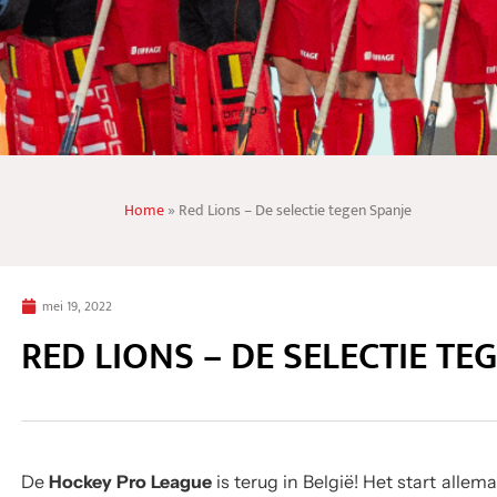
Home
»
Red Lions – De selectie tegen Spanje
mei 19, 2022
RED LIONS – DE SELECTIE TE
De
Hockey Pro League
is terug in België! Het start alle