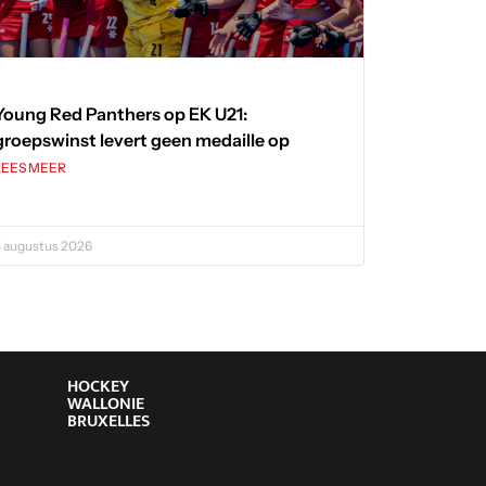
Young Red Panthers op EK U21:
groepswinst levert geen medaille op
LEES MEER
 augustus 2026
HOCKEY
WALLONIE
BRUXELLES