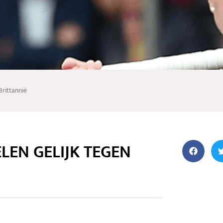
LEN GELIJK TEGEN
n de Red Panthers te popelen om het veld op
de meesten van het weekend van 17 november
Antwerpen hadden de Panthers nog met 4-1
lft van het klassement in deze Pro League
 was dan ook duidelijk: zoveel mogelijk
en in het klassement.