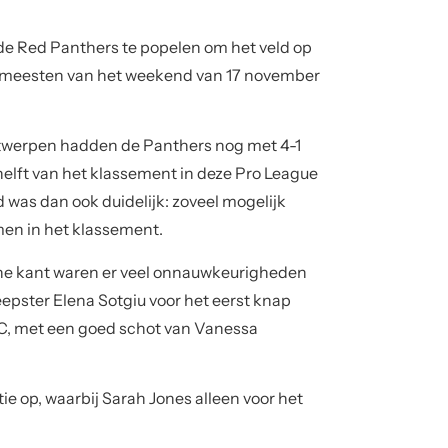
che kant waren er veel onnauwkeurigheden
keepster Elena Sotgiu voor het eerst knap
PC, met een goed schot van Vanessa
tie op, waarbij Sarah Jones alleen voor het
 opgesteld en kwam G-B bijna niet meer in
 de opbouw van de Panthers echter nog niet
 zich mooi vrij, paste naar ‘T Serstevens,
de de bal in doel te duwen, maar een Britse
Tiphaine Duquesne verzilverde deze en bracht
elgen deden meer dan hun best en
enoeg bracht dit niks op.