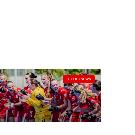
BEGOLD NEWS
Young Red Panthers op EK U21:
groepswinst levert geen medaille op
LEES MEER
 augustus 2026