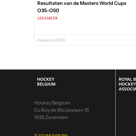
HOCKEY
ROYAL 
BELGIUM
HOCKE
ASSOCI
Hockey Belgium
Du Roy de Blicquylaan 15
1933 Zaventem
T: 02 663.66.99
info@hockey.be
Hom
Kalen
rangs
Hock
Start