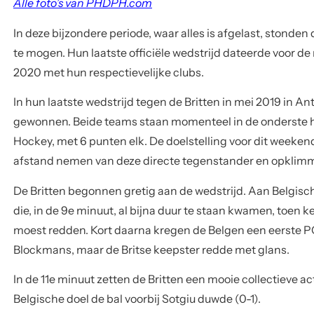
De Britten begonnen gretig aan de wedstrijd. Aan Belgis
die, in de 9e minuut, al bijna duur te staan kwamen, toen 
moest redden. Kort daarna kregen de Belgen een eerste 
Blockmans, maar de Britse keepster redde met glans.
In de 11e minuut zetten de Britten een mooie collectieve ac
Belgische doel de bal voorbij Sotgiu duwde (0-1).
In het tweede kwart stond de Belgische verdediging beter
de Belgische cirkel. Aan de andere kant van het veld was
optimaal. Enkele seconden voor rust dribbelde Alix Gerniers
die Joanne Peeters vond in de cirkel. De Belgische probeer
voet stopte tot twee maal toe de bal op de lijn: strafbal! 
de Panthers op 1-1 net voor rust.
In het derde kwart kwam de wedstrijd in evenwicht. De B
forceerden, via de VAR weliswaar, een nieuwe PC. Spijtig g