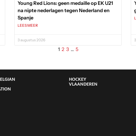
BELGIAN
HOCKEY
Y
VLAANDEREN
ATION
e
Organisatie
der, resultaten en
Goed Bestuur
chikkingen
Hockey Academy
eyApp
Contact
 to Hockey
Jeugdsportfonds