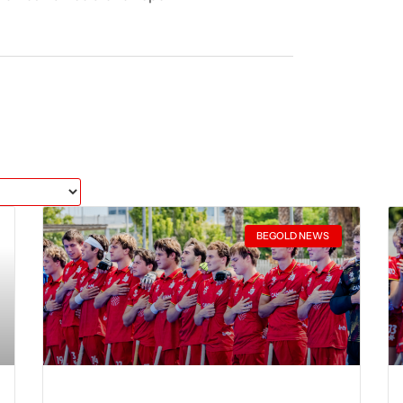
BEGOLD NEWS
Young Red Lions: geen medaille op EK U21
na nipte nederlagen tegen Nederland en
Spanje
LEES MEER
3 augustus 2026
3
1
2
3
…
5