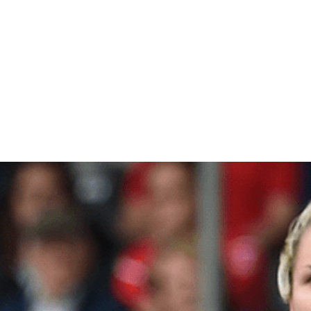
ION
HOCKEY VLAANDEREN
HOCKEY WALLONIE BRUXELL
NATIONALE PLOEGEN
OFFICIALS
Brittannië