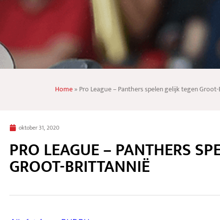
oktober 31, 2020
PRO LEAGUE – PANTHERS SPE
GROOT-BRITTANNIË
Alle foto’s van PHDPH.com
In deze bijzondere periode, waar alles is afgelast, stonde
te mogen. Hun laatste officiële wedstrijd dateerde voor 
2020 met hun respectievelijke clubs.
In hun laatste wedstrijd tegen de Britten in mei 2019 in 
gewonnen. Beide teams staan momenteel in de onderste he
Hockey, met 6 punten elk. De doelstelling voor dit weekend
afstand nemen van deze directe tegenstander en opklimm