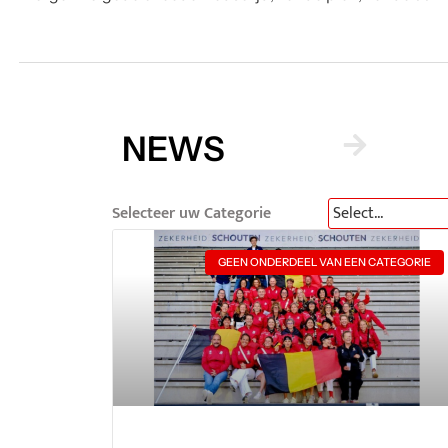
GEEN ONDERDEEL VAN EEN CATEGORIE
Resultaten van de Masters World Cups
O35-O50
LEES MEER
4 augustus 2026