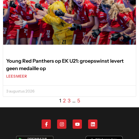
Young Red Panthers op EK U21: groepswinst levert
geen medaille op
LEES MEER
3 augustus 2026
1
2
3
…
5