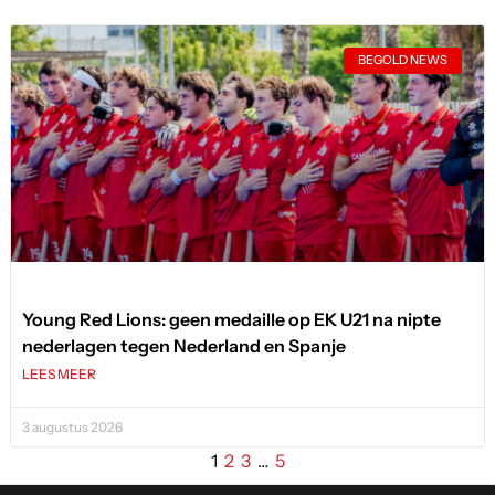
BEGOLD NEWS
Young Red Lions: geen medaille op EK U21 na nipte
nederlagen tegen Nederland en Spanje
LEES MEER
3 augustus 2026
1
2
3
…
5