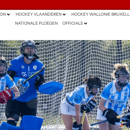
ION
HOCKEY VLAANDEREN
HOCKEY WALLONIE BRUXELL
NATIONALE PLOEGEN
OFFICIALS