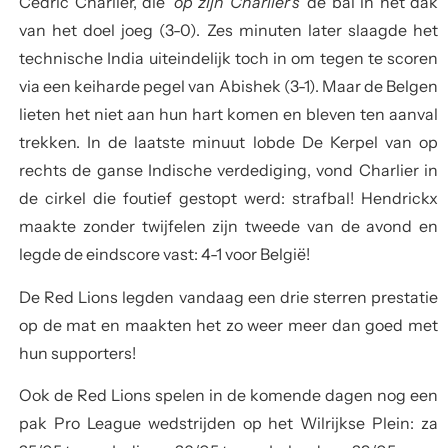
Cédric Charlier, die
‘op zijn Charlier’s’
de bal in het dak
van het doel joeg (3-0). Zes minuten later slaagde het
technische India uiteindelijk toch in om tegen te scoren
via een keiharde pegel van Abishek (3-1). Maar de Belgen
lieten het niet aan hun hart komen en bleven ten aanval
trekken. In de laatste minuut lobde De Kerpel van op
rechts de ganse Indische verdediging, vond Charlier in
de cirkel die foutief gestopt werd: strafbal! Hendrickx
maakte zonder twijfelen zijn tweede van de avond en
legde de eindscore vast: 4-1 voor België!
De Red Lions legden vandaag een drie sterren prestatie
op de mat en maakten het zo weer meer dan goed met
hun supporters!
Ook de Red Lions spelen in de komende dagen nog een
pak Pro League wedstrijden op het Wilrijkse Plein: za