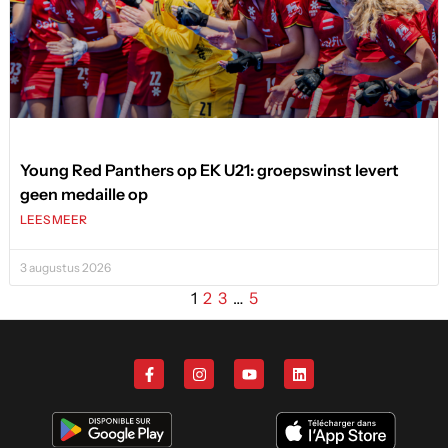
Young Red Panthers op EK U21: groepswinst levert
geen medaille op
LEES MEER
3 augustus 2026
1
2
3
…
5