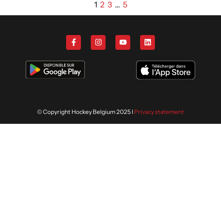
1
2
3
…
5
© Copyright Hockey Belgium 2025 I
Privacy statement