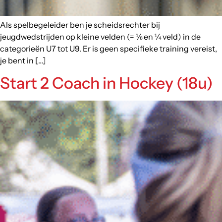
Als spelbegeleider ben je scheidsrechter bij
jeugdwedstrijden op kleine velden (= ⅛ en ¼ veld) in de
categorieën U7 tot U9. Er is geen specifieke training vereist,
je bent in […]
Start 2 Coach in Hockey (18u)