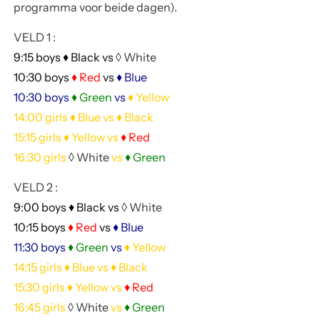
programma voor beide dagen).
VELD 1
:
9:15 boys
♦ Black
vs
◊
White
10:30 boys
♦ Red
vs
♦
Blue
10:30 boys
♦ Green
vs
♦ Yellow
14:00 girls
♦
Blue
vs ♦
Black
15:15 girls
♦ Yellow
vs
♦ Red
16:30 girls
◊
White
vs
♦ Green
VELD 2
:
9:00 boys
♦ Black
vs
◊
White
10:15 boys
♦ Red
vs
♦
Blue
11:30 boys
♦ Green
vs
♦ Yellow
14:15 girls
♦
Blue
vs ♦
Black
15:30 girls
♦ Yellow
vs
♦ Red
16:45 girls
◊
White
vs
♦ Green