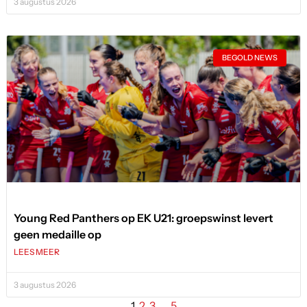
3 augustus 2026
BEGOLD NEWS
Young Red Panthers op EK U21: groepswinst levert
geen medaille op
LEES MEER
3 augustus 2026
1
2
3
…
5