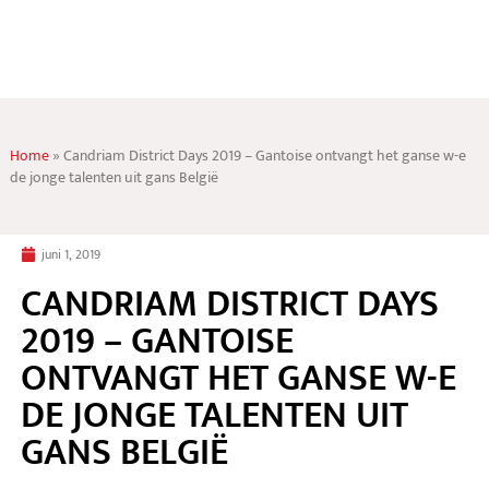
Home
»
Candriam District Days 2019 – Gantoise ontvangt het ganse w-e
de jonge talenten uit gans België
juni 1, 2019
CANDRIAM DISTRICT DAYS
2019 – GANTOISE
ONTVANGT HET GANSE W-E
DE JONGE TALENTEN UIT
GANS BELGIË