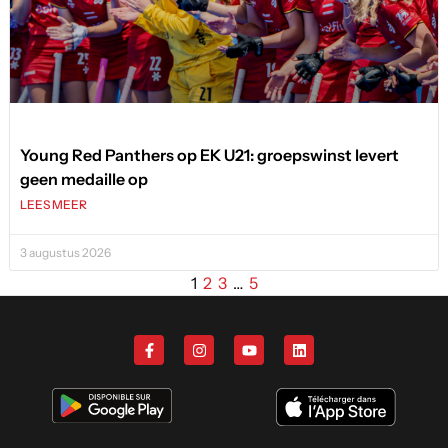
Young Red Panthers op EK U21: groepswinst levert
geen medaille op
LEES MEER
3 augustus 2026
1
2
3
…
5