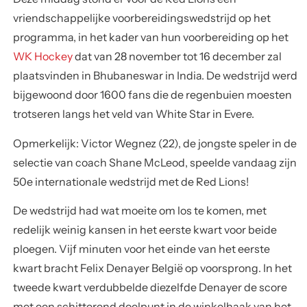
vriendschappelijke voorbereidingswedstrijd op het
programma, in het kader van hun voorbereiding op het
WK Hockey
dat van 28 november tot 16 december zal
plaatsvinden in Bhubaneswar in India. De wedstrijd werd
bijgewoond door 1600 fans die de regenbuien moesten
trotseren langs het veld van White Star in Evere.
Opmerkelijk:
Victor Wegnez
(22), de jongste speler in de
selectie van coach Shane McLeod, speelde vandaag zijn
50e internationale wedstrijd met de Red Lions!
De wedstrijd had wat moeite om los te komen, met
redelijk weinig kansen in het eerste kwart voor beide
ploegen. Vijf minuten voor het einde van het eerste
kwart bracht
Felix Denayer
België op voorsprong. In het
tweede kwart verdubbelde diezelfde
Denayer
de score
met een schitterend doelpunt in de winkelhaak van het