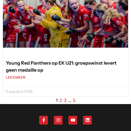
Young Red Panthers op EK U21: groepswinst levert
geen medaille op
LEES MEER
3 augustus 2026
1
2
3
…
5