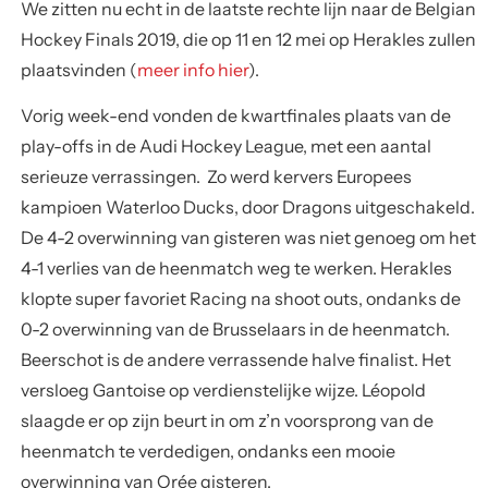
We zitten nu echt in de laatste rechte lijn naar de Belgian
Hockey Finals 2019, die op 11 en 12 mei op Herakles zullen
plaatsvinden (
meer info hier
).
Vorig week-end vonden de kwartfinales plaats van de
play-offs in de Audi Hockey League, met een aantal
serieuze verrassingen. Zo werd kervers Europees
kampioen Waterloo Ducks, door Dragons uitgeschakeld.
De 4-2 overwinning van gisteren was niet genoeg om het
4-1 verlies van de heenmatch weg te werken. Herakles
klopte super favoriet Racing na shoot outs, ondanks de
0-2 overwinning van de Brusselaars in de heenmatch.
Beerschot is de andere verrassende halve finalist. Het
versloeg Gantoise op verdienstelijke wijze. Léopold
slaagde er op zijn beurt in om z’n voorsprong van de
heenmatch te verdedigen, ondanks een mooie
overwinning van Orée gisteren.