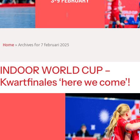
Home
»
Archives for 7 februari 2025
INDOOR WORLD CUP –
Kwartfinales ‘here we come’!