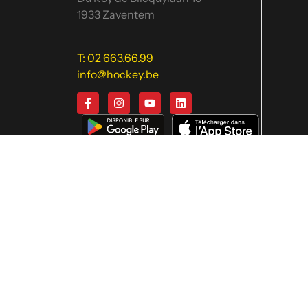
1933 Zaventem
T: 02 663.66.99
info@hockey.be
Nous utilisons des cookies afin de vous offrir
Hom
Royal
Calend
class
Hock
Start
Équip
Agen