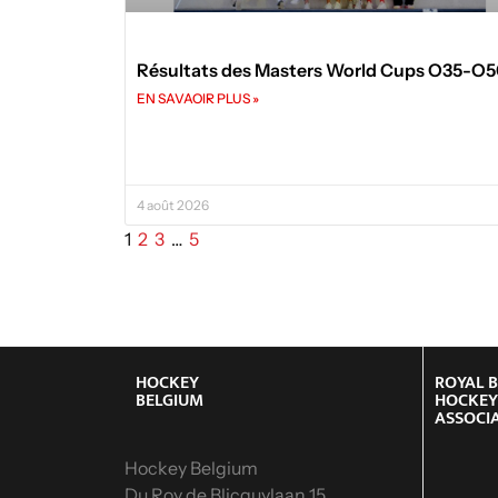
Résultats des Masters World Cups O35-O
EN SAVAOIR PLUS »
4 août 2026
1
2
3
…
5
HOCKEY
ROYAL 
BELGIUM
HOCKE
ASSOCI
Hockey Belgium
Du Roy de Blicquylaan 15