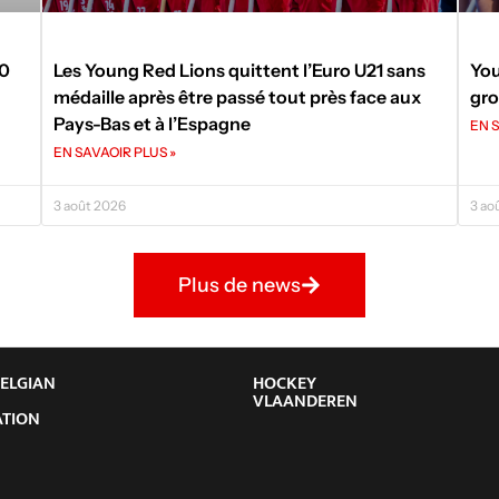
50
Les Young Red Lions quittent l’Euro U21 sans
You
médaille après être passé tout près face aux
gro
Pays-Bas et à l’Espagne
EN S
EN SAVAOIR PLUS »
3 août 2026
3 ao
Plus de news
BELGIAN
HOCKEY
Y
VLAANDEREN
ATION