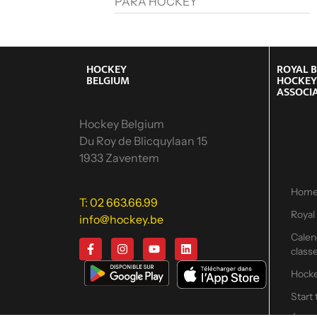
PARA HOCKEY
HOCKEY
ROYAL 
BELGIUM
HOCKE
ASSOCI
Hockey Belgium
Du Roy de Blicquylaan 15
1933 Zaventem
Hom
T: 02 663.66.99
Royal
info@hockey.be
Calend
class
Hock
Start