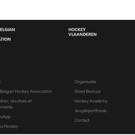
BELGIAN
HOCKEY
Y
VLAANDEREN
ATION
e
Organisatie
 Belgian Hockey Association
Goed Bestuur
rier, résultats et
Hockey Academy
ements
Jeugdsportfonds
eyApp
Contact
 to Hockey