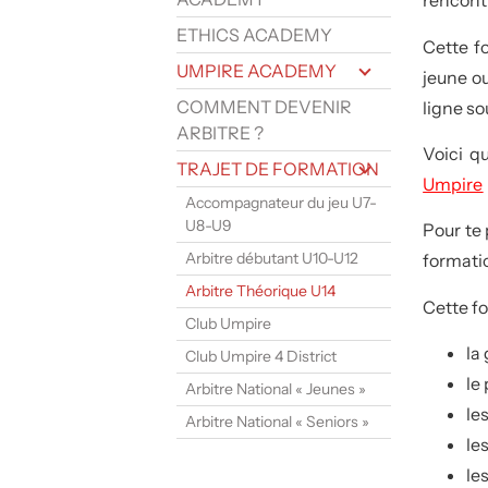
rencontr
ETHICS ACADEMY
Cette f
UMPIRE ACADEMY
jeune ou
COMMENT DEVENIR
ligne so
ARBITRE ?
Voici q
TRAJET DE FORMATION
Umpire
Accompagnateur du jeu U7-
U8-U9
Pour te 
Arbitre débutant U10-U12
format
Arbitre Théorique U14
Cette f
Club Umpire
la
Club Umpire 4 District
le
Arbitre National « Jeunes »
le
Arbitre National « Seniors »
le
le