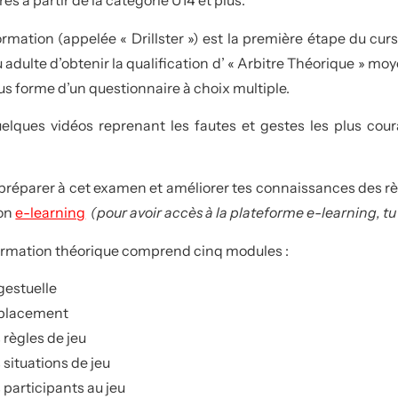
es à partir de la catégorie U14 et plus.
ormation (appelée « Drillster ») est la première étape du cu
 adulte d’obtenir la qualification d’ « Arbitre Théorique » m
us forme d’un questionnaire à choix multiple.
uelques vidéos reprenant les fautes et gestes les plus cou
préparer à cet examen et améliorer tes connaissances des règ
ion
e-learning
(pour avoir accès à la plateforme e-learning, tu
ormation théorique comprend cinq modules :
 gestuelle
 placement
s règles de jeu
s situations de jeu
s participants au jeu