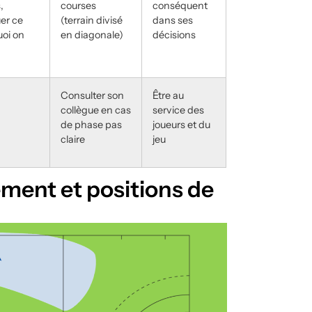
,
courses
conséquent
uer ce
(terrain divisé
dans ses
uoi on
en diagonale)
décisions
Consulter son
Être au
collègue en cas
service des
de phase pas
joueurs et du
claire
jeu
ment et positions de