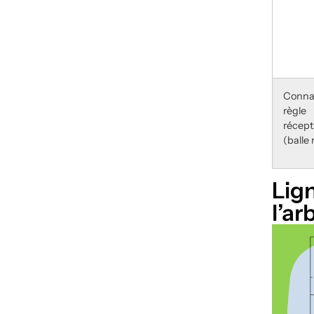
Connaî
règl
récept
(balle
Lig
l’ar