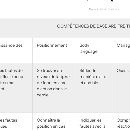
COMPÉTENCES DE BASE ARBITRE T
issance des
Positionnement
Body
Manag
language
les fautes de
Se trouver au
Siffler de
Oser si
iffler le coup
niveau de la ligne
manière claire
ck en cas
de fond en cas
et audible
act
d’action dans le
cercle
 les fautes
Connaître la
Indiquer les
Compr
ques
position en cas
fautes avec la
réacti