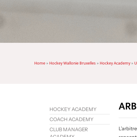
Home
»
Hockey Wallonie Bruxelles
»
Hockey Academy
»
U
ARB
HOCKEY ACADEMY
COACH ACADEMY
L’arbitr
CLUB MANAGER
ACADEMY