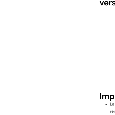
vers
Imp
Le
re