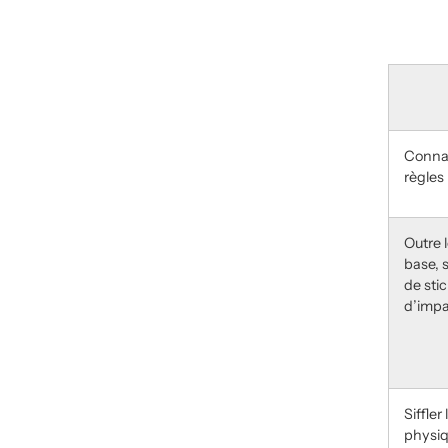
Conna
règles
Outre 
base, s
de sti
d’imp
Siffler
physi