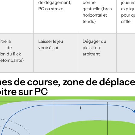
de dégagement,
bonne
joueurs
PC ou stroke
gestuelle (bras
expliq
horizontal et
pour q
tendu)
siffle
tre la
Laisser le jeu
Dégager du
e de
venir à soi
plaisir en
ion du flick
arbitrant
 retombante)
nes de course, zone de déplace
bitre sur PC