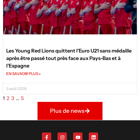
Les Young Red Lions quittent l’Euro U21 sans médaille
après être passé tout près face aux Pays-Bas et à
l’Espagne
EN SAVAOIR PLUS »
3 août 2026
1
2
3
…
5
Plus de news