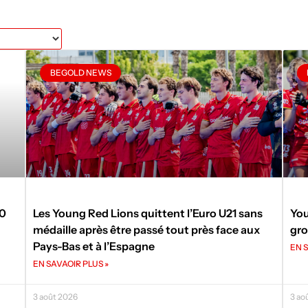
BEGOLD NEWS
50
Les Young Red Lions quittent l’Euro U21 sans
You
médaille après être passé tout près face aux
gro
Pays-Bas et à l’Espagne
EN S
EN SAVAOIR PLUS »
3 août 2026
3 ao