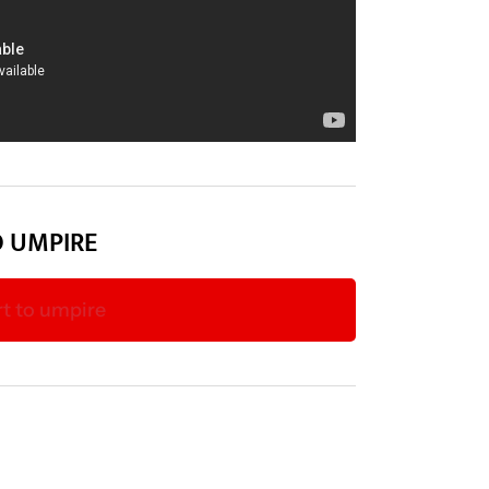
O UMPIRE
rt to umpire