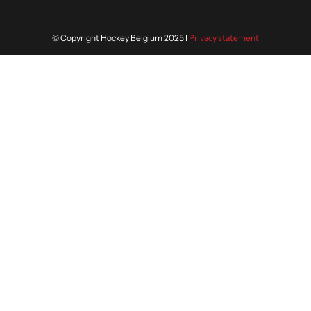
© Copyright Hockey Belgium 2025 I
Privacy statement
Nous utilisons des cookies afin de
vous offrir la meilleure expérience
ACCEPTER
sur notre site. En savoir plus sur
notre politique de confidentialité