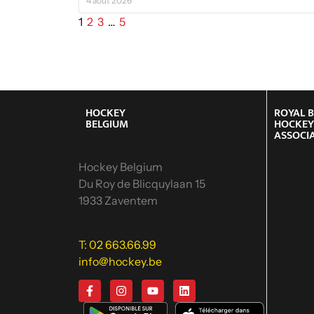
4 août 2026
1
2
3
…
5
HOCKEY
ROYAL 
BELGIUM
HOCKE
ASSOCI
Hockey Belgium
Du Roy de Blicquylaan 15
1933 Zaventem
T: 02 663.66.99
info@hockey.be