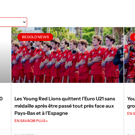
BEGOLD NEWS
50
Les Young Red Lions quittent l’Euro U21 sans
You
médaille après être passé tout près face aux
gro
Pays-Bas et à l’Espagne
EN S
EN SAVAOIR PLUS »