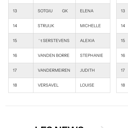
13
SOTGIU GK
ELENA
13
14
STRUIJK
MICHELLE
14
15
‘ t SERSTEVENS
ALEXIA
15
16
VANDEN BORRE
STEPHANIE
16
17
VANDERMEIREN
JUDITH
17
18
VERSAVEL
LOUISE
18