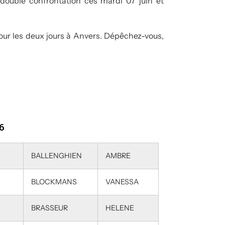
ouble confrontation ces mardi 07 juin et
our les deux jours à Anvers. Dépêchez-vous,
6
BALLENGHIEN
AMBRE
BLOCKMANS
VANESSA
BRASSEUR
HELENE