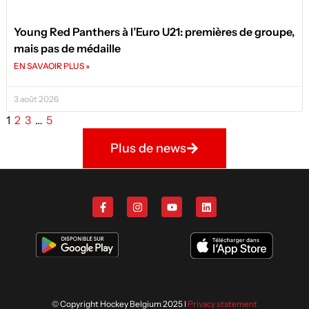
Young Red Panthers à l’Euro U21: premières de groupe,
mais pas de médaille
EN SAVAOIR PLUS »
3 août 2026
1
2
3
…
5
Plus de news
© Copyright Hockey Belgium 2025 I
Privacy statement