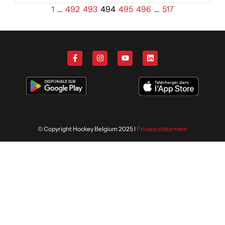
1
…
492
493
494
495
496
…
517
© Copyright Hockey Belgium 2025 I
Privacy statement
Nous utilisons des cookies afin de
vous offrir la meilleure expérience
ACCEPTER
sur notre site. En savoir plus sur
notre politique de confidentialité