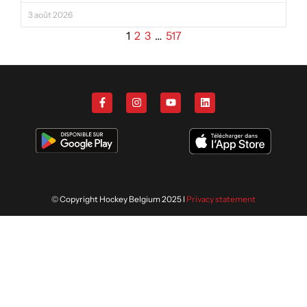
3 août 2026
1
2
3
…
517
© Copyright Hockey Belgium 2025 I
Privacy statement
Nous utilisons des cookies afin de
vous offrir la meilleure expérience
ACCEPTER
sur notre site. En savoir plus sur
notre politique de confidentialité