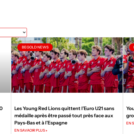
BEGOLD NEWS
50
Les Young Red Lions quittent l’Euro U21 sans
You
médaille après être passé tout près face aux
gro
Pays-Bas et à l’Espagne
EN S
EN SAVAOIR PLUS »