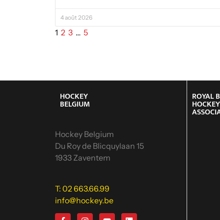
4 août 2026
1
2
3
…
5
HOCKEY
ROYAL 
BELGIUM
HOCKE
ASSOCI
Hockey Belgium
Du Roy de Blicquylaan 15
1933 Zaventem
T: 02 663.66.99
info@hockey.be