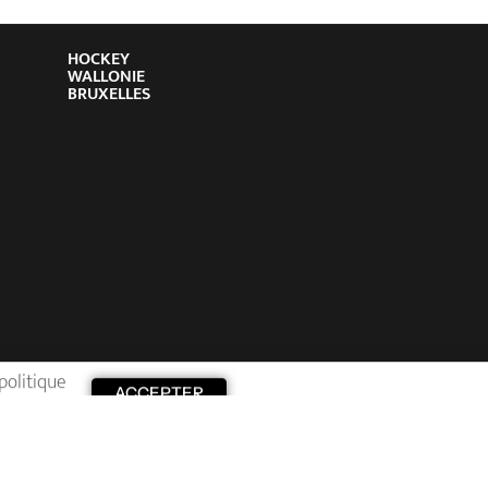
HOCKEY
WALLONIE
BRUXELLES
 politique
ACCEPTER
Organisation
Hockey Academy
Hockey 2 School