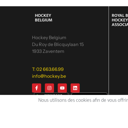
HOCKEY
ROYAL 
BELGIUM
HOCKE
ASSOCI
Hockey Belgium
Du Roy de Blicquylaan 15
1933 Zaventem
T: 02 663.66.99
info@hockey.be
Nous utilisons des cookies afin de vous offrir
Hom
Royal
Calend
class