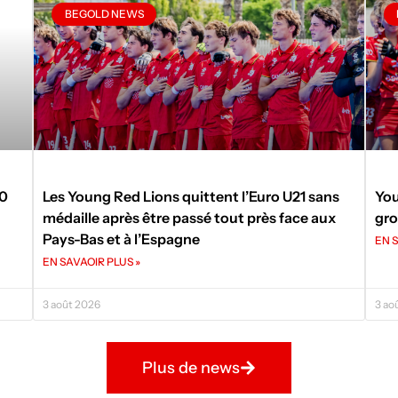
BEGOLD NEWS
50
Les Young Red Lions quittent l’Euro U21 sans
You
médaille après être passé tout près face aux
gro
Pays-Bas et à l’Espagne
EN S
EN SAVAOIR PLUS »
3 août 2026
3 ao
Plus de news