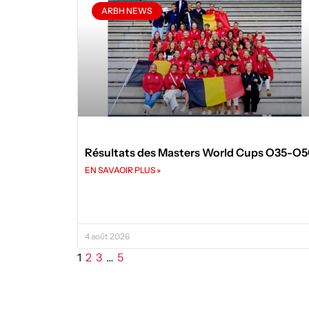
ARBH NEWS
Résultats des Masters World Cups O35-O
EN SAVAOIR PLUS »
4 août 2026
1
2
3
…
5