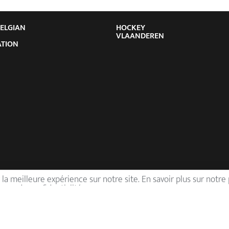
BELGIAN
HOCKEY
Y
VLAANDEREN
ATION
 la meilleure expérience sur notre site. En savoir plus sur notre
de confidentialité
e
Organisatie
 Belgian Hockey Association
Goed Bestuur
rier, résultats et
Hockey Academy
ements