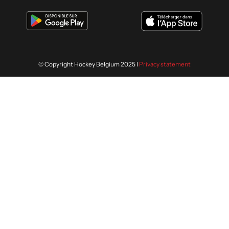
© Copyright Hockey Belgium 2025 I
Privacy statement
Nous utilisons des cookies afin de
vous offrir la meilleure expérience
ACCEPTER
sur notre site. En savoir plus sur
notre politique de confidentialité