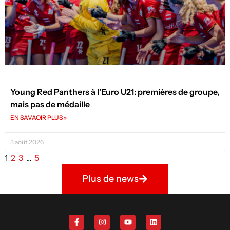
Young Red Panthers à l’Euro U21: premières de groupe,
mais pas de médaille
EN SAVAOIR PLUS »
3 août 2026
1
2
3
…
5
Plus de news