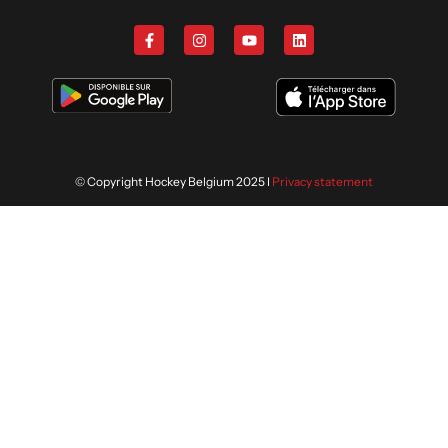
© Copyright Hockey Belgium 2025 I
Privacy statement
Nous utilisons des cookies afin de
vous offrir la meilleure expérience
ACCEPTER
sur notre site. En savoir plus sur
notre politique de confidentialité